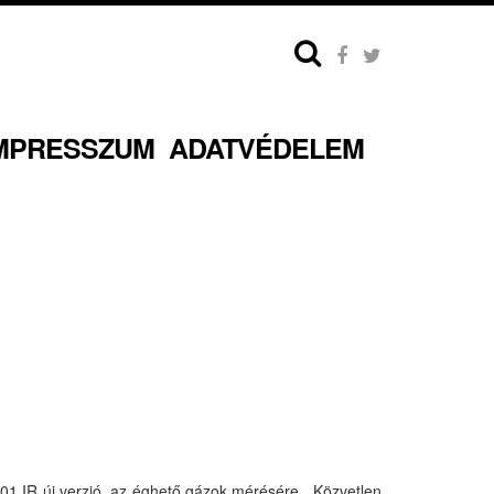
MPRESSZUM
ADATVÉDELEM
501 IR új verzió, az éghető gázok mérésére. Közvetlen