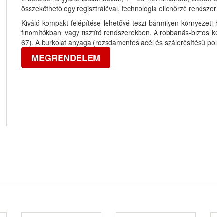
összeköthető egy regisztrálóval, technológia ellenőrző rendszerr
Kiváló kompakt felépítése lehetővé teszi bármilyen környezeti 
finomítókban, vagy tisztító rendszerekben. A robbanás-biztos ké
67). A burkolat anyaga (rozsdamentes acél és szálerősítésű poli
MEGRENDELEM