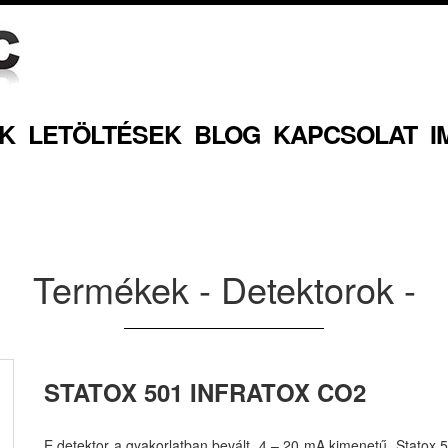
K
LETÖLTÉSEK
BLOG
KAPCSOLAT
I
Termékek - Detektorok -
STATOX 501 INFRATOX CO2
E detektor a gyakorlatban bevált, 4 – 20 mA kimenetű, Statox 