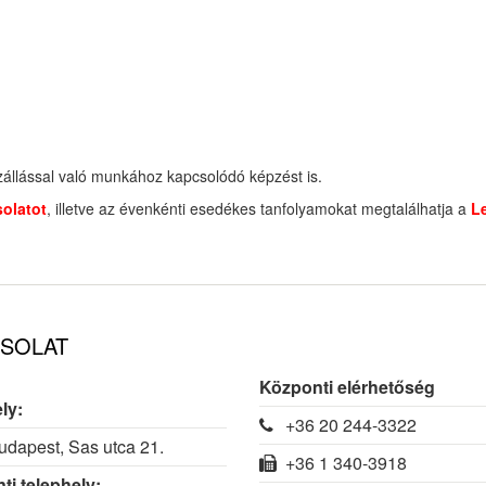
zállással való munkához kapcsolódó képzést is.
olatot
, illetve az évenkénti esedékes tanfolyamokat megtalálhatja a
L
SOLAT
Központi elérhetőség
ly:
+36 20 244-3322
dapest, Sas utca 21.
+36 1 340-3918
ti telephely: