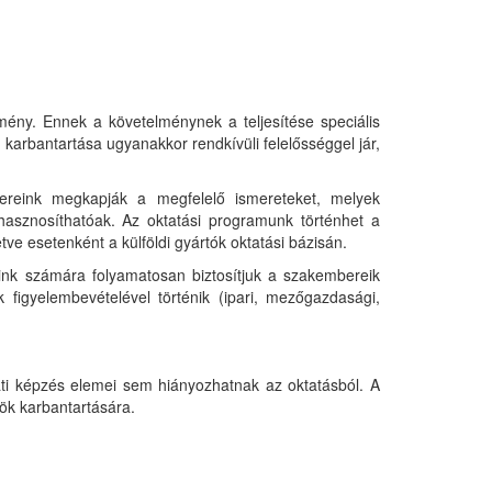
mény. Ennek a követelménynek a teljesítése speciális
k karbantartása ugyanakkor rendkívüli felelősséggel jár,
ereink megkapják a megfelelő ismereteket, melyek
hasznosíthatóak. Az oktatási programunk történhet a
ve esetenként a külföldi gyártók oktatási bázisán.
eink számára folyamatosan biztosítjuk a szakembereik
figyelembevételével történik (ipari, mezőgazdasági,
lati képzés elemei sem hiányozhatnak az oktatásból. A
ök karbantartására.