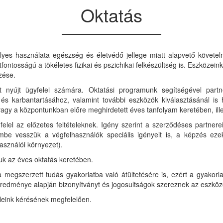
Oktatás
lyes használata egészség és életvédő jellege miatt alapvető követel
fontosságú a tökéletes fizikai és pszichikai felkészültség is. Eszközein
zése.
nyújt ügyfelei számára. Oktatási programunk segítségével partn
 és karbantartásához, valamint további eszközök kiválasztásánál is 
agy a központunkban előre meghirdetett éves tanfolyam keretében, illet
lel az előzetes feltételeknek. Igény szerint a szerződéses partner
mbe vesszük a végfelhasználók speciális igényeit is, a képzés ezek 
asználói környezet).
juk az éves oktatás keretében.
a megszerzett tudás gyakorlatba való átültetésére is, ezért a gyakor
redménye alapján bizonyítványt és jogosultságok szereznek az eszköz
eleink kérésének megfelelően.