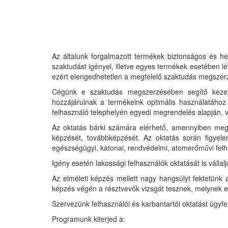
Az általunk forgalmazott termékek biztonságos és he
szaktudást igényel, illetve egyes termékek esetében lét
ezért elengedhetetlen a megfelelő szaktudás megszer
Cégünk e szaktudás megszerzésében segítő kezet 
hozzájárulnak a termékeink optimális használatához
felhasználó telephelyén egyedi megrendelés alapján, v
Az oktatás bárki számára elérhető, amennyiben megfe
képzését, továbbképzését. Az oktatás során figyele
egészségügyi, katonai, rendvédelmi, atomerőművi felh
Igény esetén lakossági felhasználók oktatását is vállal
Az elméleti képzés mellett nagy hangsúlyt fektetünk 
képzés végén a résztvevők vizsgát tesznek, melynek e
Szervezünk felhasználói és karbantartói oktatást ügyf
Programunk kiterjed a: