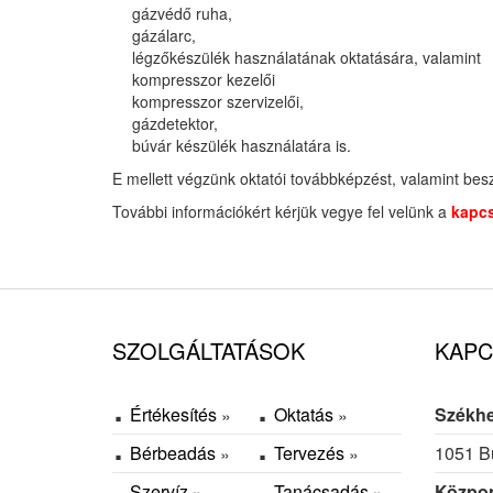
gázvédő ruha,
gázálarc,
légzőkészülék használatának oktatására, valamint
kompresszor kezelői
kompresszor szervizelői,
gázdetektor,
búvár készülék használatára is.
E mellett végzünk oktatói továbbképzést, valamint bes
További információkért kérjük vegye fel velünk a
kapcs
SZOLGÁLTATÁSOK
KAPC
Értékesítés
Oktatás
Székhe
Bérbeadás
Tervezés
1051 Bu
Szervíz
Tanácsadás
Közpon