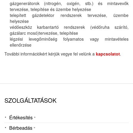
gázgenerátorok (nitrogén, oxigén, stb.) és mintavevők
tervezése, telepítése és üzembe helyezése
telepített gázdetektor rendszerek tervezése, üzembe
helyezése
védőeszköz karbantartó rendszerek (védőruha szárító,
gázálarc mosó)tervezése, telepítése
légzési levegőminőség folyamatos vagy mintavételes
ellenőrzése
További információkért kérjük vegye fel velünk a
kapcsolatot
.
SZOLGÁLTATÁSOK
Értékesítés
Bérbeadás