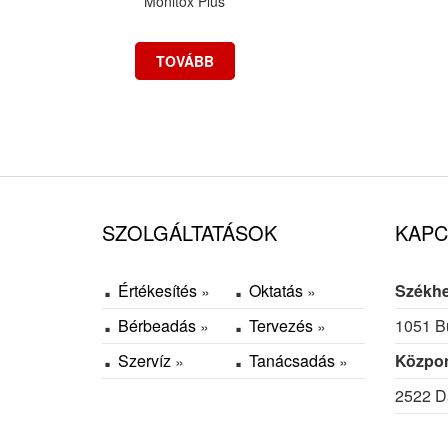
Monitox Plus
TOVÁBB
SZOLGÁLTATÁSOK
KAPC
Értékesítés
Oktatás
Székhe
Bérbeadás
Tervezés
1051 Bu
Szervíz
Tanácsadás
Közpon
2522 Dá