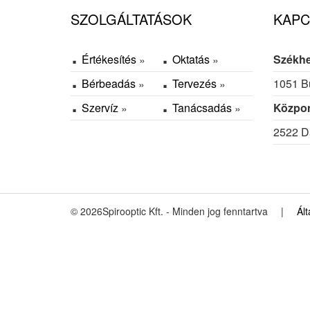
SZOLGÁLTATÁSOK
KAPC
Értékesítés
Oktatás
Székhe
Bérbeadás
Tervezés
1051 Bu
Szervíz
Tanácsadás
Közpon
2522 Dá
© 2026Spirooptic Kft. - Minden jog fenntartva
|
Ál