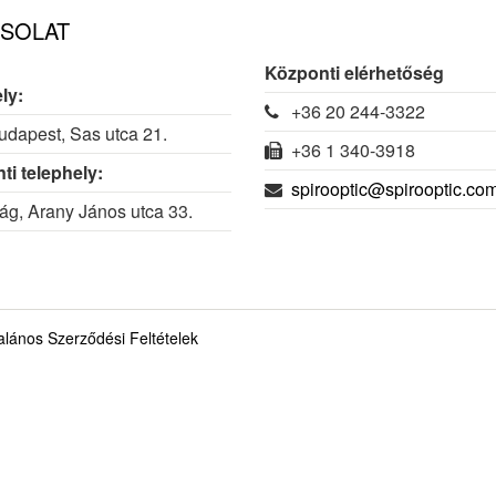
SOLAT
Központi elérhetőség
ly:
+36 20 244-3322
dapest, Sas utca 21.
+36 1 340-3918
ti telephely:
spirooptic@spirooptic.co
g, Arany János utca 33.
talános Szerződési Feltételek