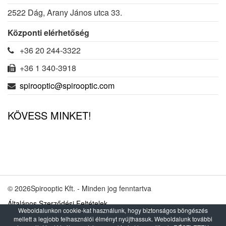
2522 Dág, Arany János utca 33.
Központi elérhetőség
+36 20 244-3322
+36 1 340-3918
spirooptic@spirooptic.com
KÖVESS MINKET!
© 2026Spirooptic Kft. - Minden jog fenntartva
Általános Szerződési Feltételek
Weboldalunkon cookie-kat használunk, hogy biztonságos böngészés
mellett a legjobb felhasználói élményt nyújthassuk. Weboldalunk további